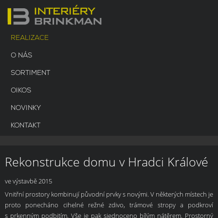
REALIZACE
O NÁS
SORTIMENT
OIKOS
NOVINKY
KONTAKT
Rekonstrukce domu v Hradci Králové
ve výstavbě 2015
Vnitřní prostory kombinují původní prvky s novými. V některých místech je
proto ponecháno cihelné režné zdivo, trámové stropy a podkroví
s prkenným podbitím. Vše je pak sjednoceno bílým nátěrem. Prostorný