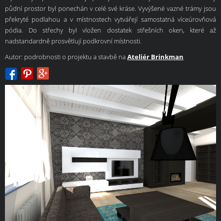
půdní prostor byl ponechán v celé své kráse. Vyvýšené vazné trámy jsou
překryté podlahou a v místnostech vytvářejí samostatná víceúrovňová
pódia. Do střechy byl vložen dostatek střešních oken, které až
nadstandardně prosvětlují podkrovní místnosti.
Autor: podrobnosti o projektu a stavbě na
Ateliér Brinkman